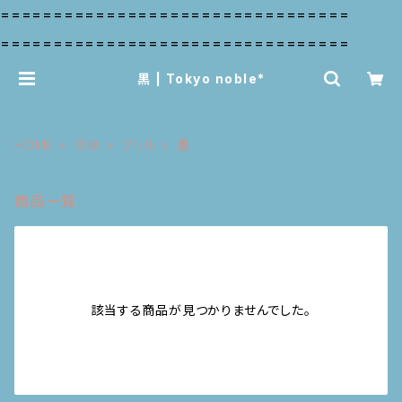
=================================
=================================
黒 | Tokyo noble*
HOME
折傘
フリル
黒
商品一覧
該当する商品が見つかりませんでした。