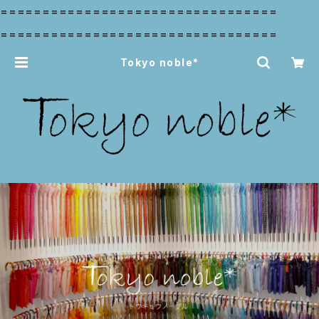
=================================
=================================
Tokyo noble*