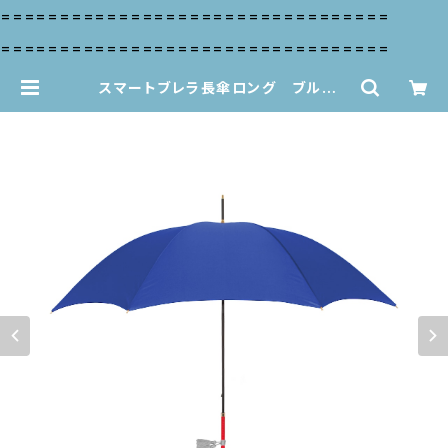
=================================
=================================
スマートブレラ長傘ロング ブルー |
Tokyo noble*